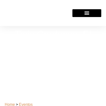
Tipis Cerdanya: El
Market que Transforma
la Cerdanya Cada Año
Home
>
Eventos