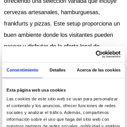
ofreciendo una selección variada que incluye
cervezas artesanales, hamburguesas,
frankfurts y pizzas. Este setup proporciona un
buen ambiente donde los visitantes pueden
pasear y disfrutar de la oferta local de
productos de moda y accesorios.
Eventos con Tipis: No Solo
Consentimiento
Detalles
Acerca de las cookies
Verano, También en Navidad
Esta página web usa cookies
Si bien el market de verano es uno de los
Las cookies de este sitio web se usan para personalizar
eventos más destacados de la temporada de
el contenido y los anuncios, ofrecer funciones de redes
sociales y analizar el tráfico. Además, compartimos
verano, la
temporada de invierno
no se queda
información sobre el uso que haga del sitio web con
nuestros partners de redes sociales, publicidad y análisis